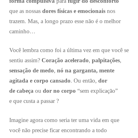
forma compulsiva
para
fugir do desconforto
que as nossas
dores físicas
e emocionais
nos
trazem. Mas, a longo prazo esse não é o melhor
caminho…
Você lembra como foi a última vez em que você se
sentiu assim?
Coração acelerado
,
palpitações
,
sensação de medo
,
nó na garganta, mente
agitada e corpo cansado
. Ou então,
dor
de cabeça
ou
dor no corpo
“sem explicação”
e
que custa a passar ?
Imagine agora como seria ter uma vida em que
você não precise ficar encontrando a todo